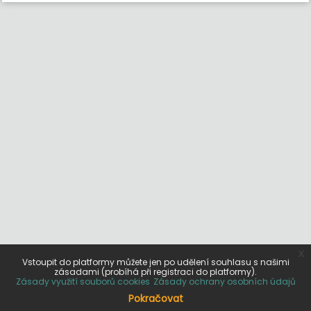
x
Vstoupit do platformy můžete jen po udělení souhlasu s našimi
zásadami (probíhá při registraci do platformy).
Zásady využití souborů cookies
Zásady ochrany osobních údajů
Pokračovat