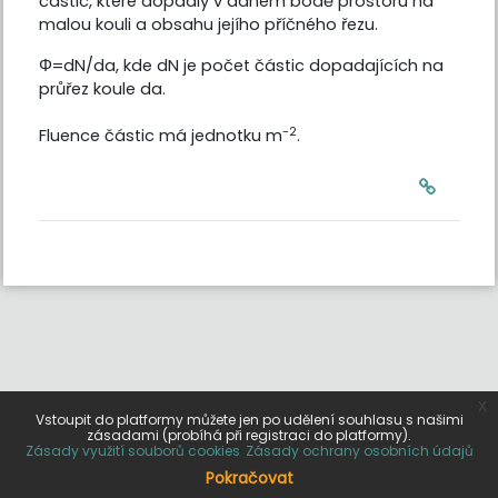
částic, které dopadly v daném bodě prostoru na
malou kouli a obsahu jejího příčného řezu.
Φ=dN/da, kde dN je počet částic dopadajících na
průřez koule da.
-2
Fluence částic
má jednotku m
.
x
Vstoupit do platformy můžete jen po udělení souhlasu s našimi
zásadami (probíhá při registraci do platformy).
Zásady využití souborů cookies
Zásady ochrany osobních údajů
Pokračovat