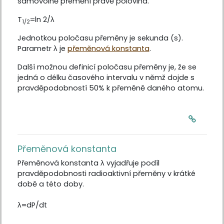
samovolně přemění právě polovina.
T
=ln 2/λ
1/2
Jednotkou poločasu přeměny je sekunda (s).
Parametr λ je
přeměnová konstanta
.
Další možnou definicí poločasu přeměny je, že se
jedná o délku časového intervalu v němž dojde s
pravděpodobností 50% k přeměně daného atomu.
Přeměnová konstanta
Přeměnová konstanta
λ vyjadřuje podíl
pravděpodobnosti radioaktivní přeměny v krátké
době a této doby.
λ=dP/dt