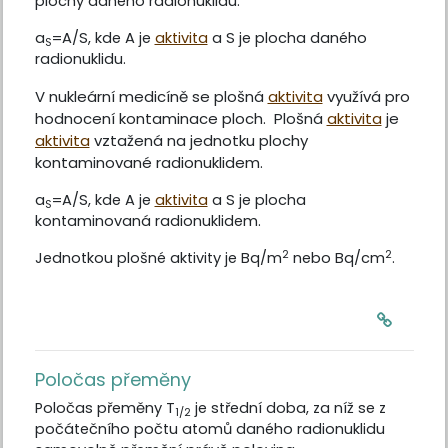
plochy daného radionuklidu.
a
=A/S, kde A je
aktivita
a S je plocha daného
S
radionuklidu.
V nukleární medicíně se plošná
aktivita
využívá pro
hodnocení kontaminace ploch. Plošná
aktivita
je
aktivita
vztažená na jednotku plochy
kontaminované radionuklidem.
a
=A/S, kde A je
aktivita
a S je plocha
S
kontaminovaná radionuklidem.
2
2
Jednotkou plošné aktivity je Bq/m
nebo Bq/cm
.
Poločas přeměny
Poločas přeměny
T
je střední doba, za níž se z
1/2
počátečního počtu atomů daného radionuklidu